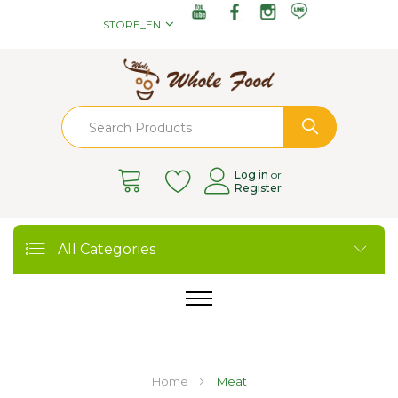
STORE_EN
Log in
or
Register
All Categories
Home
Meat